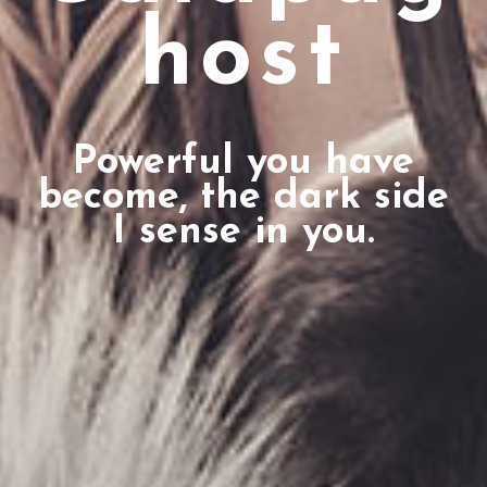
host
Powerful you have
become, the dark side
I sense in you.